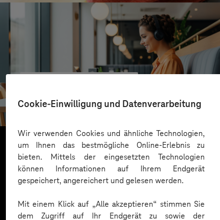
VALMIERA GLASS GROUP
Skalierbare Vertriebsplattform mit KI und Low-
Cookie-Einwilligung und Datenverarbeitung
Code-Power
Wir verwenden Cookies und ähnliche Technologien,
um Ihnen das bestmögliche Online-Erlebnis zu
bieten. Mittels der eingesetzten Technologien
Mehr laden
können Informationen auf Ihrem Endgerät
gespeichert, angereichert und gelesen werden.
Mit einem Klick auf „Alle akzeptieren“ stimmen Sie
dem Zugriff auf Ihr Endgerät zu sowie der