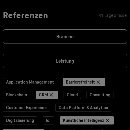
Referenzen
41 Ergebnisse
Branche
Leistung
Application Management
Barrierefreiheit
Blockchain
CRM
Cloud
Consulting
Customer Experience
Data Platform & Analytics
Digitalisierung
IoT
Künstliche Intelligenz