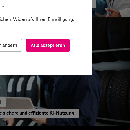
ormation durch gezielte Change-Begleitung
t.
chen Widerrufs Ihrer Einwilligung,
n ändern
Alle akzeptieren
H
e sichere und effiziente KI-Nutzung