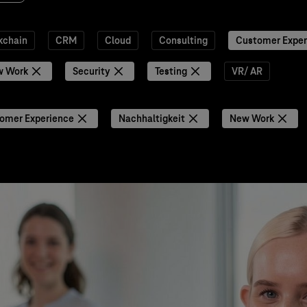
kchain
CRM
Cloud
Consulting
Customer Exper
w Work
Security
Testing
VR/ AR
omer Experience
Nachhaltigkeit
New Work