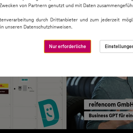
Erfolgreiche Transf
n Zwecken von Partnern genutzt und mit Daten zusammengeführ
enverarbeitung durch Drittanbieter und zum jederzeit mögli
e in unseren Datenschutzhinweisen.
Nur erforderliche
Einstellunge
reifencom Gmb
Business GPT für ein