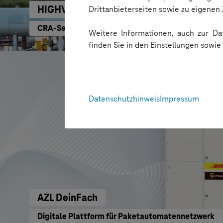
HIGHVOLT Prüftechnik Dresden GmbH
Drittanbieterseiten sowie zu eigene
CRA-Security für digitale Produkte
Weitere Informationen, auch zur Dat
finden Sie in den Einstellungen sowi
Datenschutzhinweis
Impressum
AZL DeinFach
Digitale Plattform für Paketautomatennetzwerk