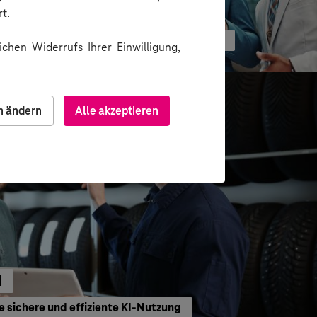
G
t.
ormation durch gezielte Change-Begleitung
chen Widerrufs Ihrer Einwilligung,
n ändern
Alle akzeptieren
H
e sichere und effiziente KI-Nutzung