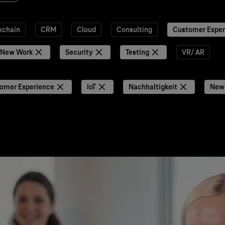
kchain
CRM
Cloud
Consulting
Customer Exper
New Work
Security
Testing
VR/ AR
omer Experience
IoT
Nachhaltigkeit
New