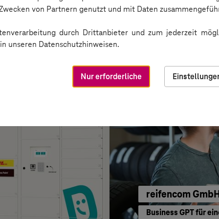
CONREN Land A
n Zwecken von Partnern genutzt und mit Daten zusammengeführ
Erfolgreiche Transf
enverarbeitung durch Drittanbieter und zum jederzeit mögli
e in unseren Datenschutzhinweisen.
Nur erforderliche
Einstellunge
reifencom Gmb
Business GPT für ein