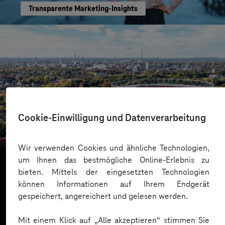
Transparente Marketing-Insights
Bayer 04 Leverkusen
Cookie-Einwilligung und Datenverarbeitung
Mit Dataverse zum Daten-Champion
Wir verwenden Cookies und ähnliche Technologien,
um Ihnen das bestmögliche Online-Erlebnis zu
bieten. Mittels der eingesetzten Technologien
können Informationen auf Ihrem Endgerät
Mehr laden
gespeichert, angereichert und gelesen werden.
Mit einem Klick auf „Alle akzeptieren“ stimmen Sie