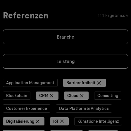
Referenzen
114 Ergebnisse
Branche
Leistung
Application Management
Barrierefreiheit
Blockchain
CRM
Cloud
Consulting
Customer Experience
Data Platform & Analytics
Digitalisierung
IoT
Künstliche Intelligenz