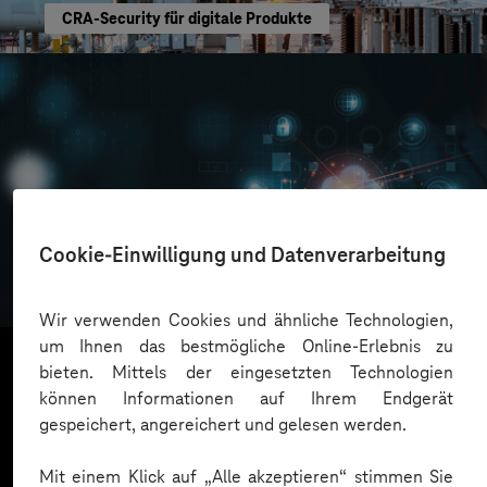
CRA-Security für digitale Produkte
Oskar Frech
Cookie-Einwilligung und Datenverarbeitung
Sichere Cloud Transformation
Wir verwenden Cookies und ähnliche Technologien,
um Ihnen das bestmögliche Online-Erlebnis zu
bieten. Mittels der eingesetzten Technologien
können Informationen auf Ihrem Endgerät
Mehr laden
gespeichert, angereichert und gelesen werden.
Mit einem Klick auf „Alle akzeptieren“ stimmen Sie