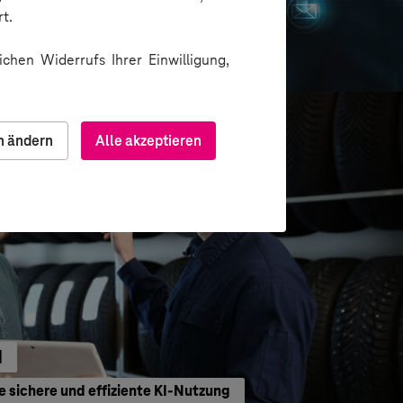
t.
formation
chen Widerrufs Ihrer Einwilligung,
n ändern
Alle akzeptieren
H
e sichere und effiziente KI-Nutzung