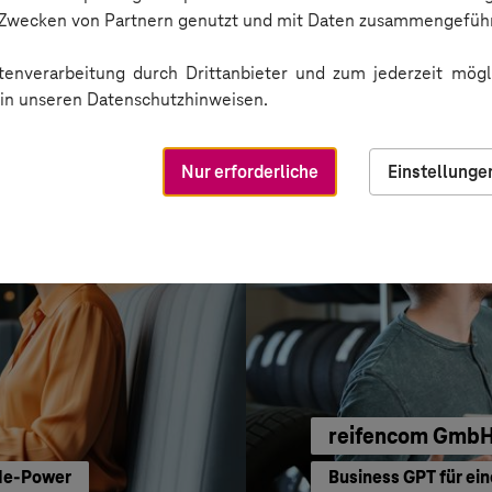
Oskar Frech
n Zwecken von Partnern genutzt und mit Daten zusammengeführ
Sichere Cloud Trans
enverarbeitung durch Drittanbieter und zum jederzeit mögli
e in unseren Datenschutzhinweisen.
Nur erforderliche
Einstellunge
reifencom Gmb
ode-Power
Business GPT für ein