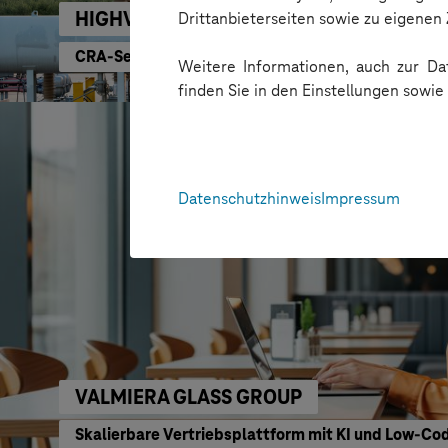
HIGHVOLT Prüftechnik Dresden GmbH
Drittanbieterseiten sowie zu eigene
CRA-Security für digitale Produkte
Weitere Informationen, auch zur Dat
finden Sie in den Einstellungen sowi
Datenschutzhinweis
Impressum
VALMIERA GLASS GROUP
Skalierbare Vertriebsplattform mit KI und Low-C