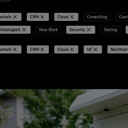
kchain
CRM
Cloud
Consulting
Cust
hhaltigkeit
New Work
Security
Testing
kchain
CRM
Cloud
IoT
Nachhalt