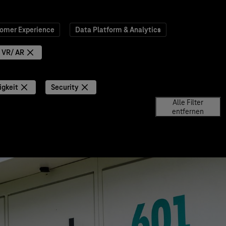
omer Experience
Data Platform & Analytics
VR/ AR
igkeit
Security
Alle Filter
entfernen