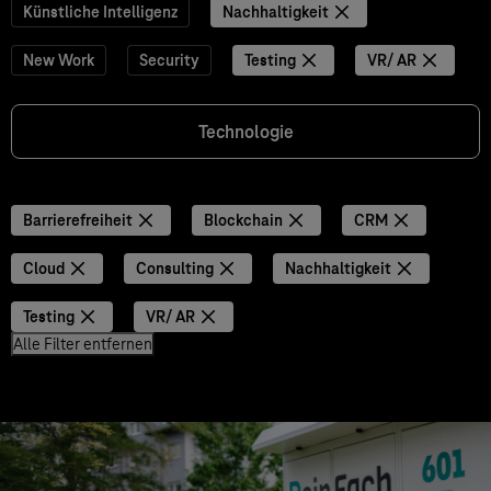
Künstliche Intelligenz
Nachhaltigkeit
New Work
Security
Testing
VR/ AR
Technologie
Barrierefreiheit
Blockchain
CRM
Cloud
Consulting
Nachhaltigkeit
Testing
VR/ AR
Alle Filter entfernen