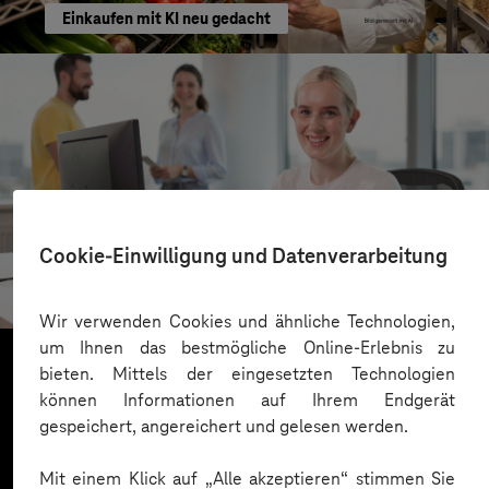
Einkaufen mit KI neu gedacht
Kreis Bergstraße
Cookie-Einwilligung und Datenverarbeitung
KI für moderne Verwaltung
Wir verwenden Cookies und ähnliche Technologien,
um Ihnen das bestmögliche Online-Erlebnis zu
bieten. Mittels der eingesetzten Technologien
können Informationen auf Ihrem Endgerät
Mehr laden
gespeichert, angereichert und gelesen werden.
Mit einem Klick auf „Alle akzeptieren“ stimmen Sie