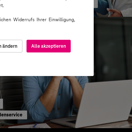
ormation durch gezielte Change-Begleitung
t.
chen Widerrufs Ihrer Einwilligung,
n ändern
Alle akzeptieren
denservice