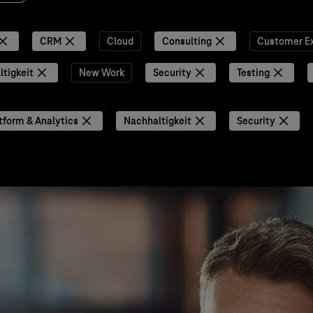
CRM
Cloud
Consulting
Customer E
tigkeit
New Work
Security
Testing
tform & Analytics
Nachhaltigkeit
Security