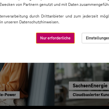
Erfolgreiche Transf
n Zwecken von Partnern genutzt und mit Daten zusammengeführ
enverarbeitung durch Drittanbieter und zum jederzeit mögli
e in unseren Datenschutzhinweisen.
Nur erforderliche
Einstellunge
SachsenEnergie
ode-Power
Cloudbasierter Kun