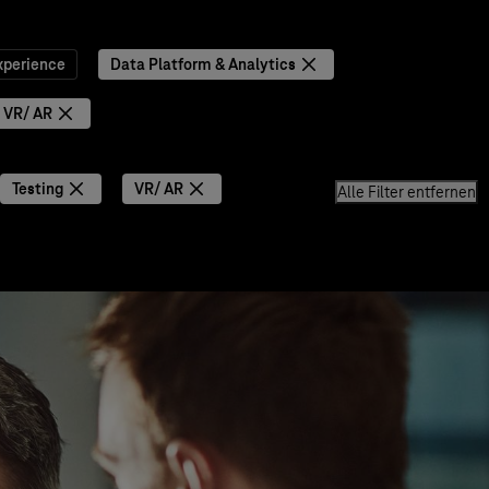
xperience
Data Platform & Analytics
VR/ AR
Testing
VR/ AR
Alle Filter entfernen