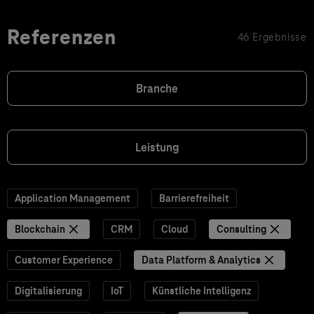
Referenzen
46 Ergebnisse
Branche
Leistung
Application Management
Barrierefreiheit
Blockchain
CRM
Cloud
Consulting
Customer Experience
Data Platform & Analytics
Digitalisierung
IoT
Künstliche Intelligenz