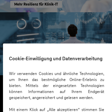
Mehr Resilienz für Klinik-IT
AOK Rheinland/Hamburg
Cookie-Einwilligung und Datenverarbeitung
Transparente Marketing-Insights
Wir verwenden Cookies und ähnliche Technologien,
um Ihnen das bestmögliche Online-Erlebnis zu
bieten. Mittels der eingesetzten Technologien
können Informationen auf Ihrem Endgerät
Mehr laden
gespeichert, angereichert und gelesen werden.
Mit einem Klick auf „Alle akzeptieren“ stimmen Sie