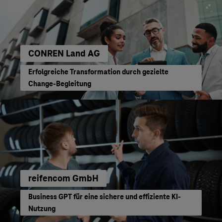
CONREN Land AG
Erfolgreiche Transformation durch gezielte
Change-Begleitung
reifencom GmbH
Business GPT für eine sichere und effiziente KI-
Nutzung