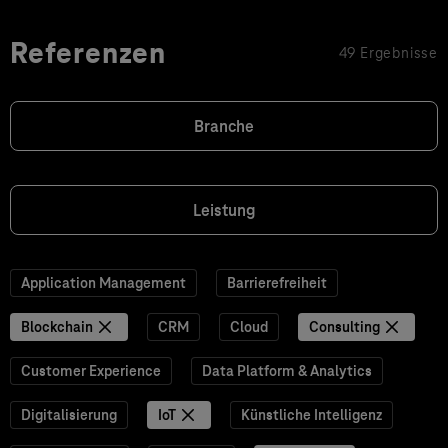
Referenzen
49 Ergebnisse
Branche
Leistung
Application Management
Barrierefreiheit
Blockchain
CRM
Cloud
Consulting
Customer Experience
Data Platform & Analytics
Digitalisierung
IoT
Künstliche Intelligenz