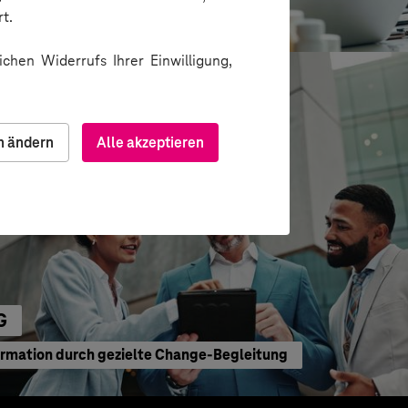
ion über Messenger
t.
chen Widerrufs Ihrer Einwilligung,
n ändern
Alle akzeptieren
G
ormation durch gezielte Change-Begleitung