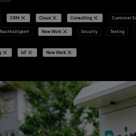
CRM
Cloud
Consulting
Customer E
Nachhaltigkeit
New Work
Security
Testing
g
IoT
New Work