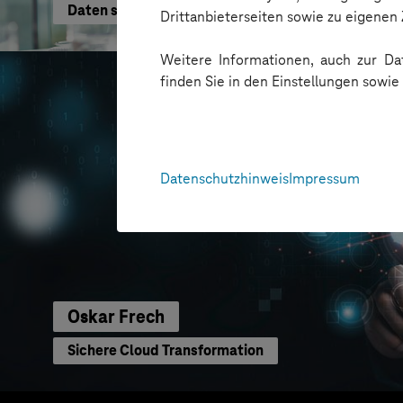
Daten schneller nutzen
Drittanbieterseiten sowie zu eigene
Weitere Informationen, auch zur Dat
finden Sie in den Einstellungen sowi
Datenschutzhinweis
Impressum
Oskar Frech
Sichere Cloud Transformation