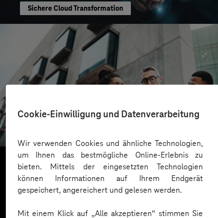
Sichere Cloud Transformation
CONREN Land AG
Cookie-Einwilligung und Datenverarbeitung
Erfolgreiche Transformation durch gezielte
Change-Begleitung
Wir verwenden Cookies und ähnliche Technologien,
um Ihnen das bestmögliche Online-Erlebnis zu
bieten. Mittels der eingesetzten Technologien
können Informationen auf Ihrem Endgerät
Mehr laden
gespeichert, angereichert und gelesen werden.
Mit einem Klick auf „Alle akzeptieren“ stimmen Sie