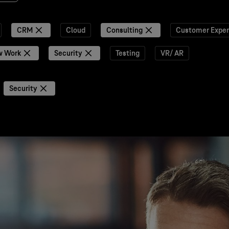
CRM
Cloud
Consulting
Customer Exper
w Work
Security
Testing
VR/ AR
Security