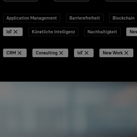
Application Management
Barrierefreiheit
Blockchain
IoT
Künstliche Intelligenz
Nachhaltigkeit
Ne
CRM
Consulting
IoT
New Work