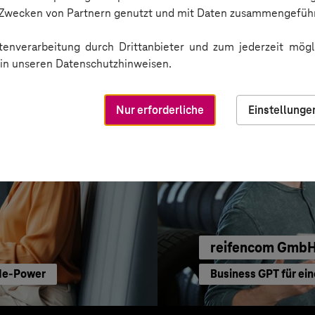
Erfolgreiche Transf
n Zwecken von Partnern genutzt und mit Daten zusammengeführ
enverarbeitung durch Drittanbieter und zum jederzeit mögli
e in unseren Datenschutzhinweisen.
Nur erforderliche
Einstellunge
reifencom Gmb
ode-Power
Business GPT für ein