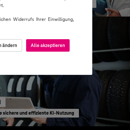
ormation durch gezielte Change-Begleitung
t.
chen Widerrufs Ihrer Einwilligung,
n ändern
Alle akzeptieren
H
e sichere und effiziente KI-Nutzung