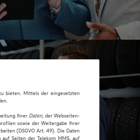
u bieten. Mittels der eingesetzten
den.
beitung Ihrer
Daten
, der Webseiten-
rofilen sowie der Weitergabe Ihrer
arbeiten (DSGVO Art. 49). Die Daten
H
ng auf Seiten der Telekom MMS, auf