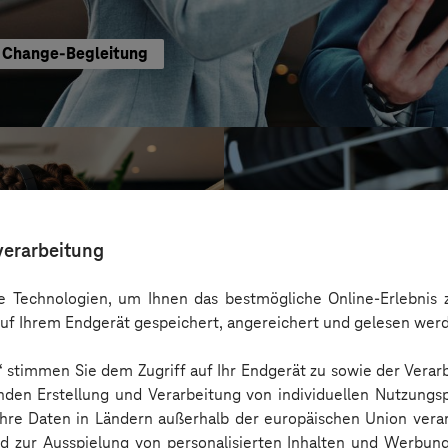
te Change-Begleitung
verarbeitung
 Technologien, um Ihnen das bestmögliche Online-Erlebnis z
uf Ihrem Endgerät gespeichert, angereichert und gelesen wer
n“ stimmen Sie dem Zugriff auf Ihr Endgerät zu sowie der Verar
nden Erstellung und Verarbeitung von individuellen Nutzungsp
 Ihre Daten in Ländern außerhalb der europäischen Union ver
reifencom Gmb
nd zur Ausspielung von personalisierten Inhalten und Werbu