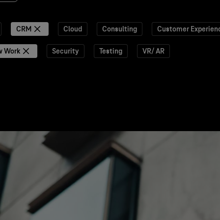
CRM
Cloud
Consulting
Customer Experien
w Work
Security
Testing
VR/ AR