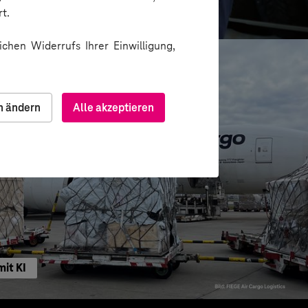
e sichere und effiziente KI-Nutzung
t.
chen Widerrufs Ihrer Einwilligung,
n ändern
Alle akzeptieren
mit KI