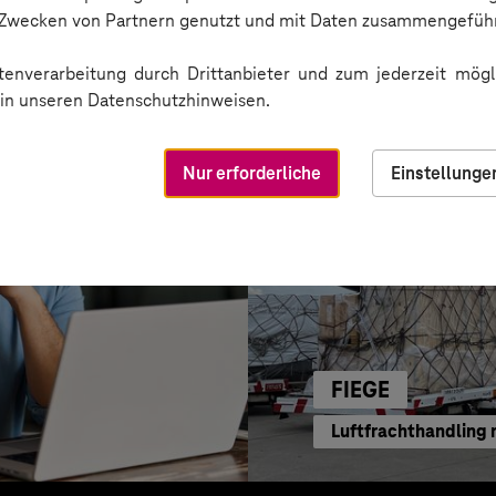
ode-Power
Business GPT für ein
n Zwecken von Partnern genutzt und mit Daten zusammengeführ
enverarbeitung durch Drittanbieter und zum jederzeit mögli
e in unseren Datenschutzhinweisen.
Nur erforderliche
Einstellunge
FIEGE
Luftfrachthandling 