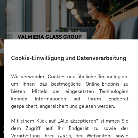
VALMIERA GLASS GROUP
Skalierbare Vertriebsplattform mit KI und Low-
Code-Power
Cookie-Einwilligung und Datenverarbeitung
Wir verwenden Cookies und ähnliche Technologien,
um Ihnen das bestmögliche Online-Erlebnis zu
Mehr laden
bieten. Mittels der eingesetzten Technologien
können Informationen auf Ihrem Endgerät
gespeichert, angereichert und gelesen werden.
Mit einem Klick auf „Alle akzeptieren“ stimmen Sie
Zahlreiche Unternehmen
dem Zugriff auf Ihr Endgerät zu sowie der
Verarbeitung Ihrer
Daten
, der Webseiten- sowie