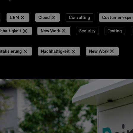
CRM
Cloud
Consulting
Customer Exper
hhaltigkeit
New Work
Security
Testing
italisierung
Nachhaltigkeit
New Work