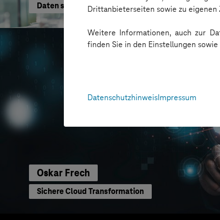
Daten schneller nutzen
Drittanbieterseiten sowie zu eigene
Weitere Informationen, auch zur Dat
finden Sie in den Einstellungen sowi
Datenschutzhinweis
Impressum
Oskar Frech
Sichere Cloud Transformation