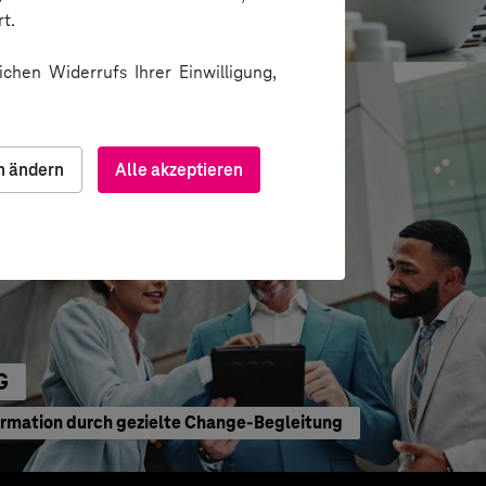
ion über Messenger
t.
chen Widerrufs Ihrer Einwilligung,
n ändern
Alle akzeptieren
G
ormation durch gezielte Change-Begleitung