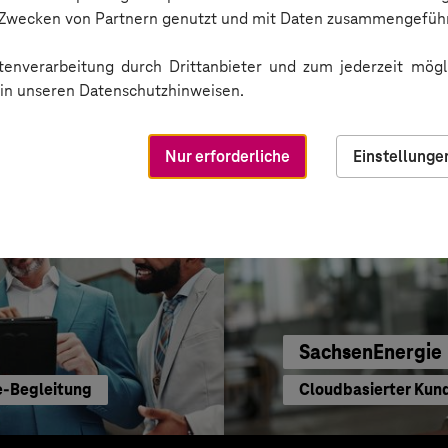
Sichere Cloud Trans
n Zwecken von Partnern genutzt und mit Daten zusammengeführ
enverarbeitung durch Drittanbieter und zum jederzeit mögli
e in unseren Datenschutzhinweisen.
Nur erforderliche
Einstellunge
SachsenEnergie
e-Begleitung
Cloudbasierter Kun