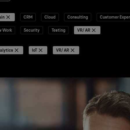
ain
CRM
Cloud
Consulting
Customer Exper
w Work
Security
Testing
VR/ AR
alytics
IoT
VR/ AR