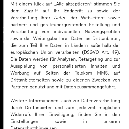
Mit einem Klick auf „Alle akzeptieren“ stimmen Sie
dem Zugriff auf Ihr Endgerät zu sowie der
Verarbeitung Ihrer
Daten
, der Webseiten- sowie
partner- und geräteübergreifenden Erstellung und
Zahlreiche Unternehmen
Verarbeitung von individuellen Nutzungsprofilen
sowie der Weitergabe Ihrer Daten an Drittanbieter,
vertrauen auf unsere
die zum Teil Ihre Daten in Ländern außerhalb der
europäischen Union verarbeiten (DSGVO Art. 49).
Expertise. Hier eine Auswahl:
Die Daten werden für Analysen, Retargeting und zur
Ausspielung von personalisierten Inhalten und
Werbung auf Seiten der Telekom MMS, auf
Drittanbieterseiten sowie zu eigenen Zwecken von
Partnern genutzt und mit Daten zusammengeführt.
Weitere Informationen, auch zur Datenverarbeitung
durch Drittanbieter und zum jederzeit möglichen
Widerrufs Ihrer Einwilligung, finden Sie in den
Einstellungen sowie in unseren
Datenschutzhinweisen.