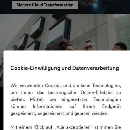
Sichere Cloud Transformation
CONREN Land AG
Cookie-Einwilligung und Datenverarbeitung
Erfolgreiche Transformation durch gezielte
Change-Begleitung
Wir verwenden Cookies und ähnliche Technologien,
um Ihnen das bestmögliche Online-Erlebnis zu
bieten. Mittels der eingesetzten Technologien
können Informationen auf Ihrem Endgerät
Mehr laden
gespeichert, angereichert und gelesen werden.
Mit einem Klick auf „Alle akzeptieren“ stimmen Sie