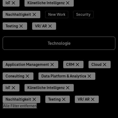
IoT
Künstliche Intelligenz
Nachhaltigkeit
New Work
Security
Testing
VR/ AR
Technologie
Application Management
CRM
Cloud
Consulting
Data Platform & Analytics
IoT
Künstliche Intelligenz
Nachhaltigkeit
Testing
VR/ AR
Alle Filter entfernen