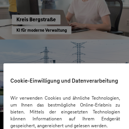
Kreis Bergstraße
KI für moderne Verwaltung
Cookie-Einwilligung und Datenverarbeitung
HIGHVOLT Prüftechnik Dresden GmbH
Wir verwenden Cookies und ähnliche Technologien,
CRA-Security für digitale Produkte
um Ihnen das bestmögliche Online-Erlebnis zu
bieten. Mittels der eingesetzten Technologien
können Informationen auf Ihrem Endgerät
gespeichert, angereichert und gelesen werden.