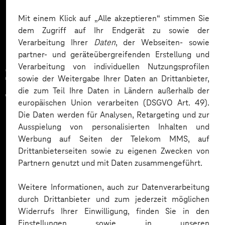
Mehr laden
Mit einem Klick auf „Alle akzeptieren“ stimmen Sie
dem Zugriff auf Ihr Endgerät zu sowie der
Verarbeitung Ihrer
Daten
, der Webseiten- sowie
partner- und geräteübergreifenden Erstellung und
Verarbeitung von individuellen Nutzungsprofilen
Zahlreiche Unternehmen
sowie der Weitergabe Ihrer Daten an Drittanbieter,
die zum Teil Ihre Daten in Ländern außerhalb der
vertrauen auf unsere
europäischen Union verarbeiten (DSGVO Art. 49).
Die Daten werden für Analysen, Retargeting und zur
Expertise. Hier eine Auswahl:
Ausspielung von personalisierten Inhalten und
Werbung auf Seiten der Telekom MMS, auf
Drittanbieterseiten sowie zu eigenen Zwecken von
Partnern genutzt und mit Daten zusammengeführt.
Weitere Informationen, auch zur Datenverarbeitung
durch Drittanbieter und zum jederzeit möglichen
Widerrufs Ihrer Einwilligung, finden Sie in den
Einstellungen sowie in unseren