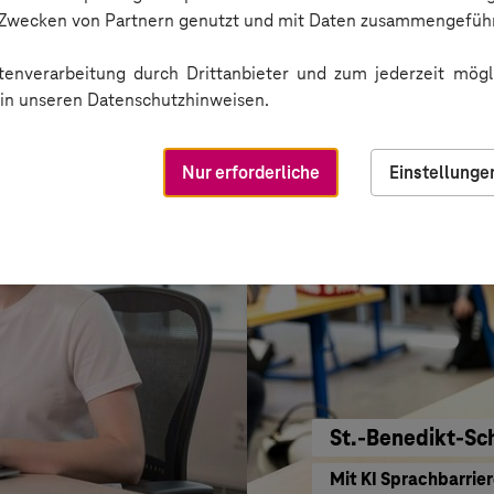
Service-Bund
n Zwecken von Partnern genutzt und mit Daten zusammengeführ
Einkaufen mit KI ne
enverarbeitung durch Drittanbieter und zum jederzeit mögli
e in unseren Datenschutzhinweisen.
Nur erforderliche
Einstellunge
St.-Benedikt-Sc
Mit KI Sprachbarrie