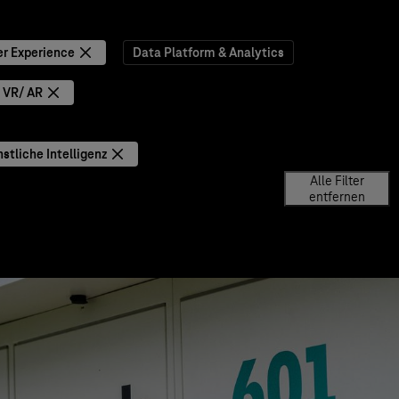
r Experience
Data Platform & Analytics
VR/ AR
stliche Intelligenz
Alle Filter
entfernen