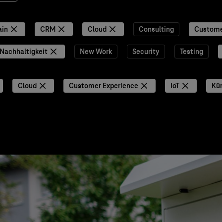
ain
CRM
Cloud
Consulting
Custome
Nachhaltigkeit
New Work
Security
Testing
Cloud
Customer Experience
IoT
Kün