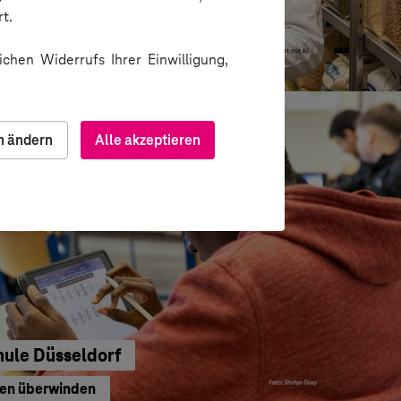
t.
u gedacht
chen Widerrufs Ihrer Einwilligung,
n ändern
Alle akzeptieren
hule Düsseldorf
ren überwinden