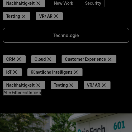
Nachhaltigkeit
New Work
Security
Testing
VR/ AR
Technologie
CRM
Cloud
Customer Experience
IoT
Künstliche Intelligenz
Nachhaltigkeit
Testing
VR/ AR
Alle Filter entfernen