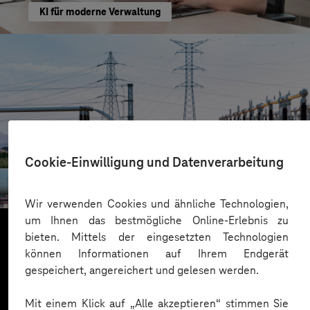
KI für moderne Verwaltung
HIGHVOLT Prüftechnik Dresden GmbH
Cookie-Einwilligung und Datenverarbeitung
CRA-Security für digitale Produkte
Wir verwenden Cookies und ähnliche Technologien,
um Ihnen das bestmögliche Online-Erlebnis zu
bieten. Mittels der eingesetzten Technologien
können Informationen auf Ihrem Endgerät
Mehr laden
gespeichert, angereichert und gelesen werden.
Mit einem Klick auf „Alle akzeptieren“ stimmen Sie