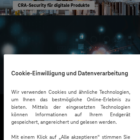
CRA-Security für digitale Produkte
Oskar Frech
Cookie-Einwilligung und Datenverarbeitung
Sichere Cloud Transformation
Wir verwenden Cookies und ähnliche Technologien,
um Ihnen das bestmögliche Online-Erlebnis zu
bieten. Mittels der eingesetzten Technologien
können Informationen auf Ihrem Endgerät
Mehr laden
gespeichert, angereichert und gelesen werden.
Mit einem Klick auf „Alle akzeptieren“ stimmen Sie