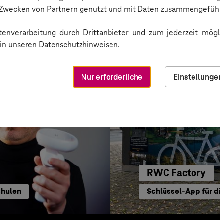
Per App die Verfügb
n Zwecken von Partnern genutzt und mit Daten zusammengeführ
enverarbeitung durch Drittanbieter und zum jederzeit mögli
e in unseren Datenschutzhinweisen.
Nur erforderliche
Einstellunge
RWC Factory
Schulen
Schlüssel-App für d