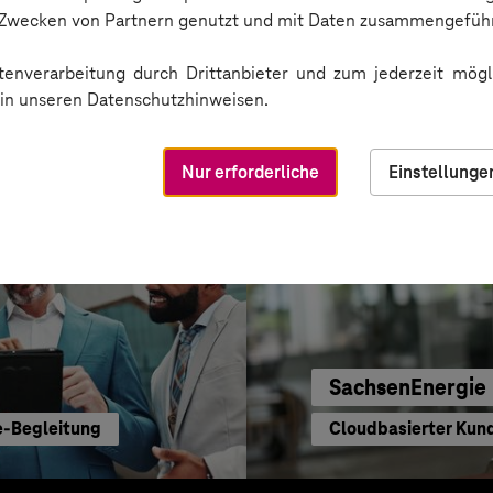
Sichere Cloud Trans
n Zwecken von Partnern genutzt und mit Daten zusammengeführ
enverarbeitung durch Drittanbieter und zum jederzeit mögli
e in unseren Datenschutzhinweisen.
Nur erforderliche
Einstellunge
SachsenEnergie
e-Begleitung
Cloudbasierter Kun