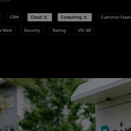
CRM
Cloud
Consulting
Customer Exper
w Work
Security
Testing
VR/ AR