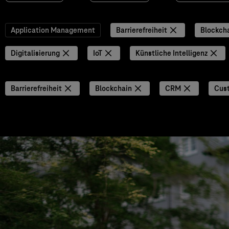
Application Management
Barrierefreiheit
Blockch
Digitalisierung
IoT
Künstliche Intelligenz
Barrierefreiheit
Blockchain
CRM
Cus