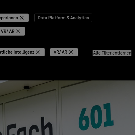
xperience
Data Platform & Analytics
VR/ AR
tliche Intelligenz
VR/ AR
Alle Filter entfernen