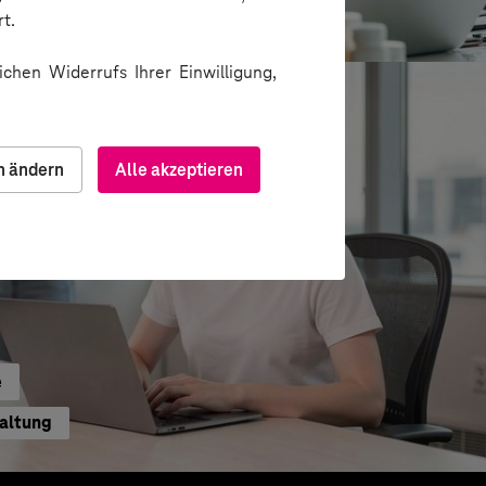
ion über Messenger
t.
chen Widerrufs Ihrer Einwilligung,
n ändern
Alle akzeptieren
e
waltung