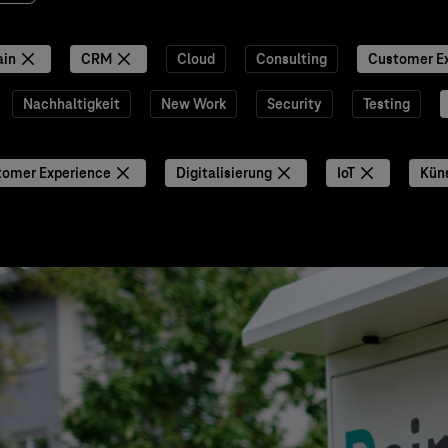
ain
CRM
Cloud
Consulting
Customer E
Nachhaltigkeit
New Work
Security
Testing
tomer Experience
Digitalisierung
IoT
Küns