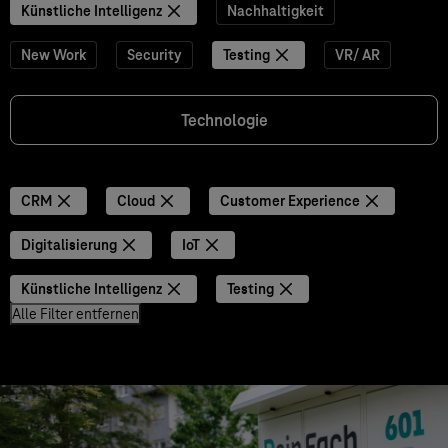
Künstliche Intelligenz
Nachhaltigkeit
New Work
Security
Testing
VR/ AR
Technologie
CRM
Cloud
Customer Experience
Digitalisierung
IoT
Künstliche Intelligenz
Testing
Alle Filter entfernen