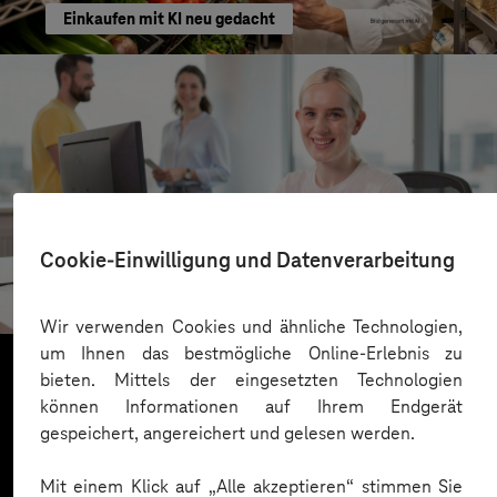
Einkaufen mit KI neu gedacht
Kreis Bergstraße
Cookie-Einwilligung und Datenverarbeitung
KI für moderne Verwaltung
Wir verwenden Cookies und ähnliche Technologien,
um Ihnen das bestmögliche Online-Erlebnis zu
bieten. Mittels der eingesetzten Technologien
können Informationen auf Ihrem Endgerät
Mehr laden
gespeichert, angereichert und gelesen werden.
Mit einem Klick auf „Alle akzeptieren“ stimmen Sie