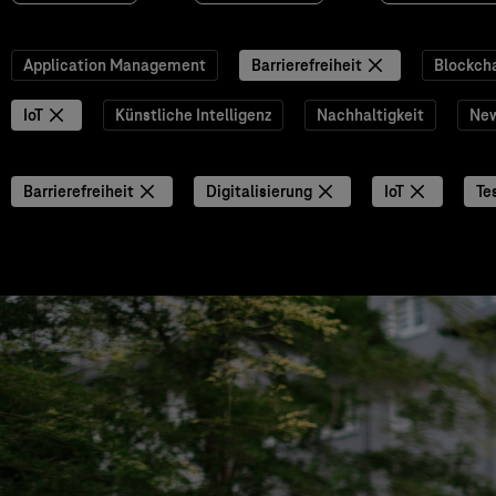
Application Management
Barrierefreiheit
Blockch
IoT
Künstliche Intelligenz
Nachhaltigkeit
Ne
Barrierefreiheit
Digitalisierung
IoT
Te