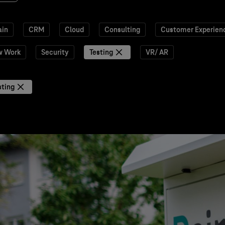
ain
CRM
Cloud
Consulting
Customer Experien
w Work
Security
Testing
VR/ AR
sting