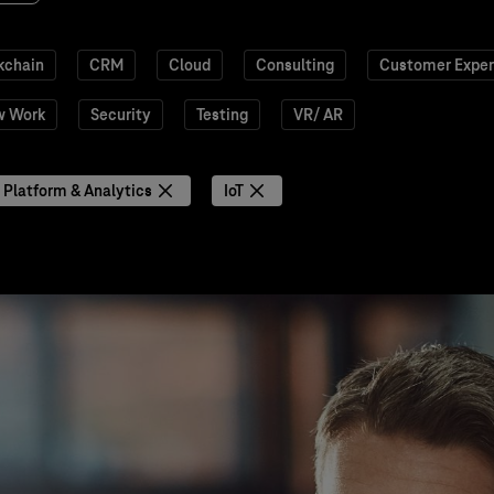
kchain
CRM
Cloud
Consulting
Customer Exper
w Work
Security
Testing
VR/ AR
 Platform & Analytics
IoT