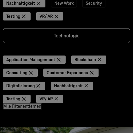
Nachhaltigkeit
New Work
Security
Testing
VR/ AR
Technologie
Application Management
Blockchain
Consulting
Customer Experience
Digitalisierung
Nachhaltigkeit
Testing
VR/ AR
Alle Filter entfernen