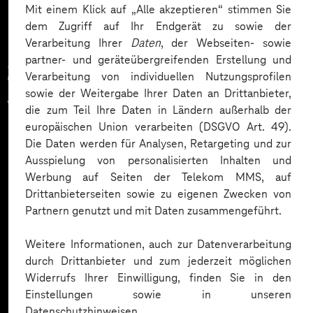
Mit einem Klick auf „Alle akzeptieren“ stimmen Sie
dem Zugriff auf Ihr Endgerät zu sowie der
Verarbeitung Ihrer
Daten
, der Webseiten- sowie
partner- und geräteübergreifenden Erstellung und
Zahlreiche Unternehmen
Verarbeitung von individuellen Nutzungsprofilen
sowie der Weitergabe Ihrer Daten an Drittanbieter,
vertrauen auf unsere
die zum Teil Ihre Daten in Ländern außerhalb der
europäischen Union verarbeiten (DSGVO Art. 49).
Expertise. Hier eine Auswahl:
Die Daten werden für Analysen, Retargeting und zur
Ausspielung von personalisierten Inhalten und
Werbung auf Seiten der Telekom MMS, auf
Drittanbieterseiten sowie zu eigenen Zwecken von
Partnern genutzt und mit Daten zusammengeführt.
Weitere Informationen, auch zur Datenverarbeitung
durch Drittanbieter und zum jederzeit möglichen
Widerrufs Ihrer Einwilligung, finden Sie in den
Einstellungen sowie in unseren
Datenschutzhinweisen.