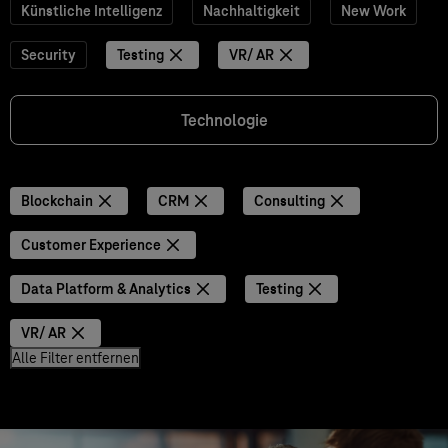
Künstliche Intelligenz
Nachhaltigkeit
New Work
Security
Testing
VR/ AR
Technologie
Blockchain
CRM
Consulting
Customer Experience
Data Platform & Analytics
Testing
VR/ AR
Alle Filter entfernen