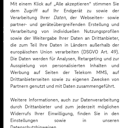
Mit einem Klick auf „Alle akzeptieren“ stimmen Sie
dem Zugriff auf Ihr Endgerät zu sowie der
Verarbeitung Ihrer
Daten
, der Webseiten- sowie
partner- und geräteübergreifenden Erstellung und
Zahlreiche Unternehmen
Verarbeitung von individuellen Nutzungsprofilen
sowie der Weitergabe Ihrer Daten an Drittanbieter,
vertrauen auf unsere
die zum Teil Ihre Daten in Ländern außerhalb der
europäischen Union verarbeiten (DSGVO Art. 49).
Expertise. Hier eine Auswahl:
Die Daten werden für Analysen, Retargeting und zur
Ausspielung von personalisierten Inhalten und
Werbung auf Seiten der Telekom MMS, auf
Drittanbieterseiten sowie zu eigenen Zwecken von
Partnern genutzt und mit Daten zusammengeführt.
Weitere Informationen, auch zur Datenverarbeitung
durch Drittanbieter und zum jederzeit möglichen
Widerrufs Ihrer Einwilligung, finden Sie in den
Einstellungen sowie in unseren
Datenschutzhinweisen.