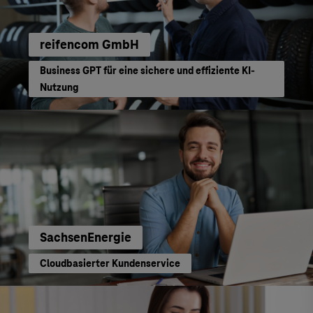
reifencom GmbH
Business GPT für eine sichere und effiziente KI-
Nutzung
SachsenEnergie
Cloudbasierter Kundenservice