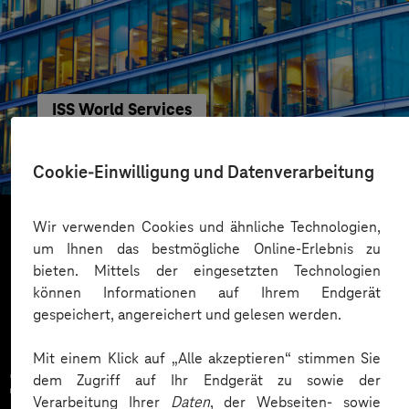
ISS World Services
Per App die Verfügbarkeit von Arbeitsplätzen
checken
Cookie-Einwilligung und Datenverarbeitung
Wir verwenden Cookies und ähnliche Technologien,
um Ihnen das bestmögliche Online-Erlebnis zu
Mehr laden
bieten. Mittels der eingesetzten Technologien
können Informationen auf Ihrem Endgerät
gespeichert, angereichert und gelesen werden.
Mit einem Klick auf „Alle akzeptieren“ stimmen Sie
Zahlreiche Unternehmen
dem Zugriff auf Ihr Endgerät zu sowie der
Verarbeitung Ihrer
Daten
, der Webseiten- sowie