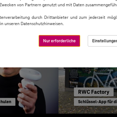
Per App die Verfügb
n Zwecken von Partnern genutzt und mit Daten zusammengeführ
enverarbeitung durch Drittanbieter und zum jederzeit mögli
e in unseren Datenschutzhinweisen.
Nur erforderliche
Einstellunge
RWC Factory
Schulen
Schlüssel-App für d