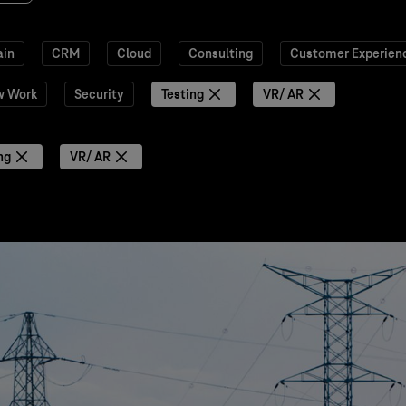
ain
CRM
Cloud
Consulting
Customer Experien
w Work
Security
Testing
VR/ AR
ng
VR/ AR