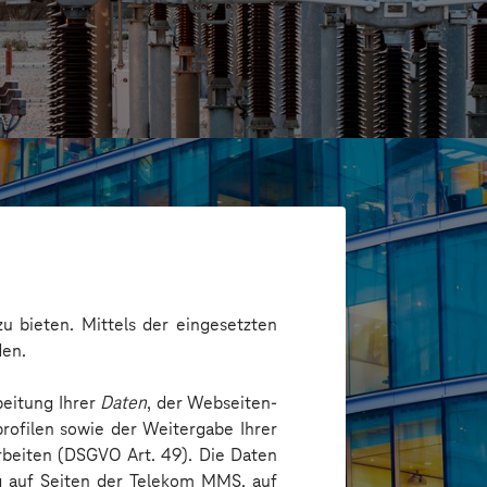
u bieten. Mittels der eingesetzten
den.
beitung Ihrer
Daten
, der Webseiten-
rofilen sowie der Weitergabe Ihrer
arbeiten (DSGVO Art. 49). Die Daten
es
ng auf Seiten der Telekom MMS, auf