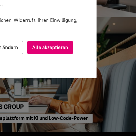
waltung
t.
chen Widerrufs Ihrer Einwilligung,
n ändern
Alle akzeptieren
S GROUP
bsplattform mit KI und Low-Code-Power