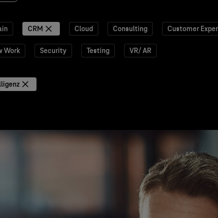
ain
CRM
Cloud
Consulting
Customer Exper
w Work
Security
Testing
VR/ AR
lligenz