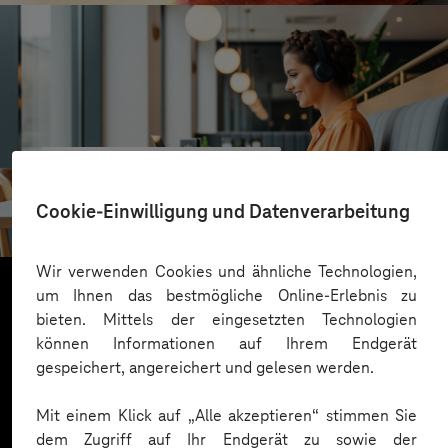
VALMIERA GLASS GROUP
Skalierbare Vertriebsplattform mit KI und Low-
Cookie-Einwilligung und Datenverarbeitung
Code-Power
Wir verwenden Cookies und ähnliche Technologien,
um Ihnen das bestmögliche Online-Erlebnis zu
bieten. Mittels der eingesetzten Technologien
Mehr laden
können Informationen auf Ihrem Endgerät
gespeichert, angereichert und gelesen werden.
Mit einem Klick auf „Alle akzeptieren“ stimmen Sie
dem Zugriff auf Ihr Endgerät zu sowie der