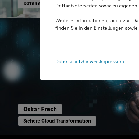
Daten schneller nutzen
Drittanbieterseiten sowie zu eigene
Weitere Informationen, auch zur Dat
finden Sie in den Einstellungen sowi
Datenschutzhinweis
Impressum
Oskar Frech
Sichere Cloud Transformation