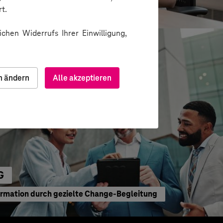
waltung
t.
chen Widerrufs Ihrer Einwilligung,
n ändern
Alle akzeptieren
G
ormation durch gezielte Change-Begleitung