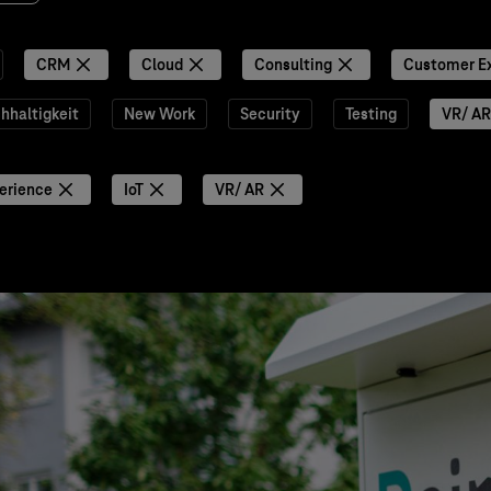
CRM
Cloud
Consulting
Customer E
hhaltigkeit
New Work
Security
Testing
VR/ AR
erience
IoT
VR/ AR