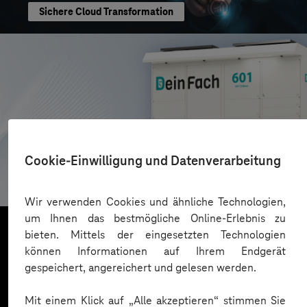
Sichere Cloud Transformation
AZL DeinFach
Cookie-Einwilligung und Datenverarbeitung
Digitale Plattform für Paketautomatennetzwerk
Wir verwenden Cookies und ähnliche Technologien,
um Ihnen das bestmögliche Online-Erlebnis zu
bieten. Mittels der eingesetzten Technologien
können Informationen auf Ihrem Endgerät
Mehr laden
gespeichert, angereichert und gelesen werden.
Mit einem Klick auf „Alle akzeptieren“ stimmen Sie