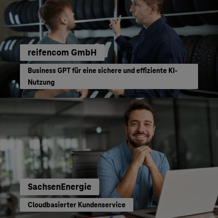
reifencom GmbH
Business GPT für eine sichere und effiziente KI-
Nutzung
SachsenEnergie
Cloudbasierter Kundenservice