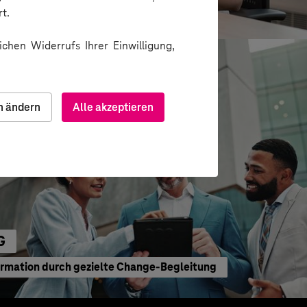
waltung
t.
chen Widerrufs Ihrer Einwilligung,
n ändern
Alle akzeptieren
G
ormation durch gezielte Change-Begleitung