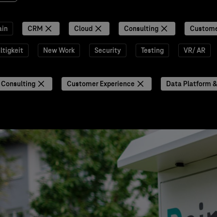
ain
CRM
Cloud
Consulting
Custome
tigkeit
New Work
Security
Testing
VR/ AR
Consulting
Customer Experience
Data Platform &