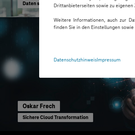
Daten schneller nutzen
Drittanbieterseiten sowie zu eigene
Weitere Informationen, auch zur Dat
finden Sie in den Einstellungen sowi
Datenschutzhinweis
Impressum
Oskar Frech
Sichere Cloud Transformation