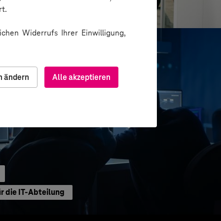
 mobiler App
t.
chen Widerrufs Ihrer Einwilligung,
n ändern
Alle akzeptieren
 die IT-Abteilung