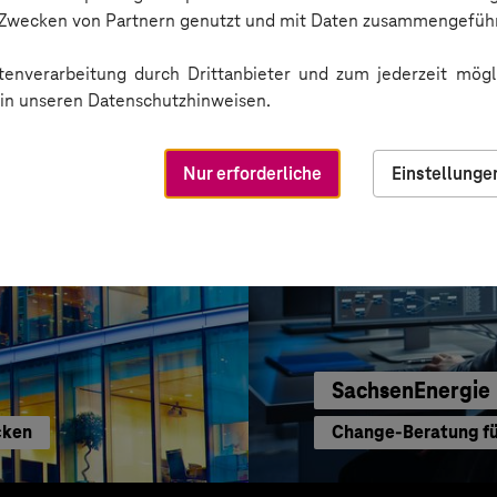
Gut informiert dank
n Zwecken von Partnern genutzt und mit Daten zusammengeführ
enverarbeitung durch Drittanbieter und zum jederzeit mögli
e in unseren Datenschutzhinweisen.
Nur erforderliche
Einstellunge
SachsenEnergie
cken
Change-Beratung für