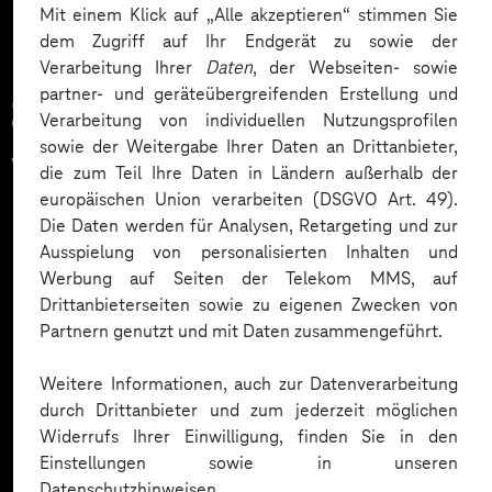
Mit einem Klick auf „Alle akzeptieren“ stimmen Sie
dem Zugriff auf Ihr Endgerät zu sowie der
Verarbeitung Ihrer
Daten
, der Webseiten- sowie
partner- und geräteübergreifenden Erstellung und
Zahlreiche Unternehmen
Verarbeitung von individuellen Nutzungsprofilen
sowie der Weitergabe Ihrer Daten an Drittanbieter,
vertrauen auf unsere
die zum Teil Ihre Daten in Ländern außerhalb der
europäischen Union verarbeiten (DSGVO Art. 49).
Expertise. Hier eine Auswahl:
Die Daten werden für Analysen, Retargeting und zur
Ausspielung von personalisierten Inhalten und
Werbung auf Seiten der Telekom MMS, auf
Drittanbieterseiten sowie zu eigenen Zwecken von
Partnern genutzt und mit Daten zusammengeführt.
Weitere Informationen, auch zur Datenverarbeitung
durch Drittanbieter und zum jederzeit möglichen
Widerrufs Ihrer Einwilligung, finden Sie in den
Einstellungen sowie in unseren
Datenschutzhinweisen.