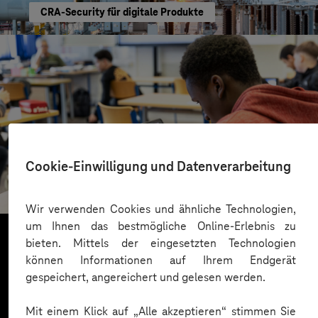
CRA-Security für digitale Produkte
St.-Benedikt-Schule Düsseldorf
Cookie-Einwilligung und Datenverarbeitung
Mit KI Sprachbarrieren überwinden
Wir verwenden Cookies und ähnliche Technologien,
um Ihnen das bestmögliche Online-Erlebnis zu
bieten. Mittels der eingesetzten Technologien
können Informationen auf Ihrem Endgerät
Mehr laden
gespeichert, angereichert und gelesen werden.
Mit einem Klick auf „Alle akzeptieren“ stimmen Sie