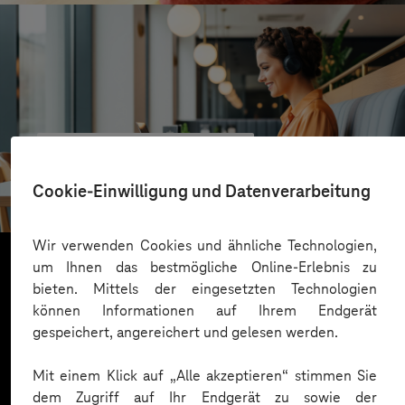
VALMIERA GLASS GROUP
Skalierbare Vertriebsplattform mit KI und Low-
Cookie-Einwilligung und Datenverarbeitung
Code-Power
Wir verwenden Cookies und ähnliche Technologien,
um Ihnen das bestmögliche Online-Erlebnis zu
bieten. Mittels der eingesetzten Technologien
Mehr laden
können Informationen auf Ihrem Endgerät
gespeichert, angereichert und gelesen werden.
Mit einem Klick auf „Alle akzeptieren“ stimmen Sie
dem Zugriff auf Ihr Endgerät zu sowie der