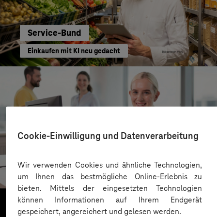
Service-Bund
Einkaufen mit KI neu gedacht
Cookie-Einwilligung und Datenverarbeitung
Kreis Bergstraße
Wir verwenden Cookies und ähnliche Technologien,
KI für moderne Verwaltung
um Ihnen das bestmögliche Online-Erlebnis zu
bieten. Mittels der eingesetzten Technologien
können Informationen auf Ihrem Endgerät
gespeichert, angereichert und gelesen werden.