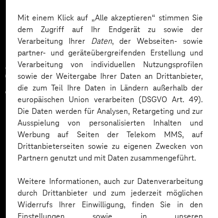
Mehr laden
Mit einem Klick auf „Alle akzeptieren“ stimmen Sie
dem Zugriff auf Ihr Endgerät zu sowie der
Verarbeitung Ihrer
Daten
, der Webseiten- sowie
partner- und geräteübergreifenden Erstellung und
Verarbeitung von individuellen Nutzungsprofilen
Zahlreiche Unternehmen
sowie der Weitergabe Ihrer Daten an Drittanbieter,
die zum Teil Ihre Daten in Ländern außerhalb der
vertrauen auf unsere
europäischen Union verarbeiten (DSGVO Art. 49).
Die Daten werden für Analysen, Retargeting und zur
Expertise. Hier eine Auswahl:
Ausspielung von personalisierten Inhalten und
Werbung auf Seiten der Telekom MMS, auf
Drittanbieterseiten sowie zu eigenen Zwecken von
Partnern genutzt und mit Daten zusammengeführt.
Weitere Informationen, auch zur Datenverarbeitung
durch Drittanbieter und zum jederzeit möglichen
Widerrufs Ihrer Einwilligung, finden Sie in den
Einstellungen sowie in unseren