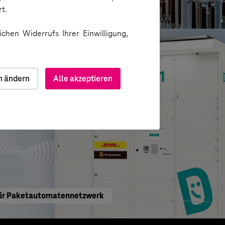
gitale Produkte
t.
chen Widerrufs Ihrer Einwilligung,
n ändern
Alle akzeptieren
 für Paketautomatennetzwerk