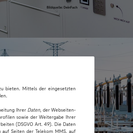
u bieten. Mittels der eingesetzten
den.
beitung Ihrer
Daten
, der Webseiten-
rofilen sowie der Weitergabe Ihrer
arbeiten (DSGVO Art. 49). Die Daten
echnik Dresden GmbH
ng auf Seiten der Telekom MMS, auf