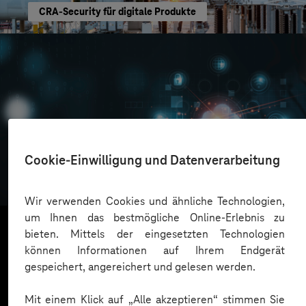
CRA-Security für digitale Produkte
Oskar Frech
Cookie-Einwilligung und Datenverarbeitung
Sichere Cloud Transformation
Wir verwenden Cookies und ähnliche Technologien,
um Ihnen das bestmögliche Online-Erlebnis zu
bieten. Mittels der eingesetzten Technologien
können Informationen auf Ihrem Endgerät
Mehr laden
gespeichert, angereichert und gelesen werden.
Mit einem Klick auf „Alle akzeptieren“ stimmen Sie